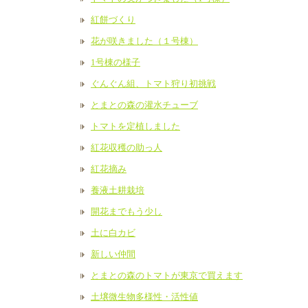
紅餅づくり
花が咲きました（１号棟）
1号棟の様子
ぐんぐん組、トマト狩り初挑戦
とまとの森の灌水チューブ
トマトを定植しました
紅花収穫の助っ人
紅花摘み
養液土耕栽培
開花までもう少し
土に白カビ
新しい仲間
とまとの森のトマトが東京で買えます
土壌微生物多様性・活性値