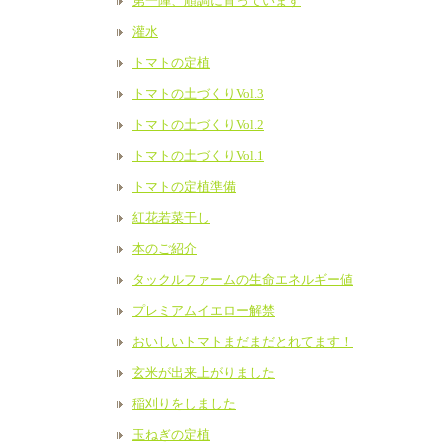
第一陣、順調に育っています
灌水
トマトの定植
トマトの土づくりVol.3
トマトの土づくりVol.2
トマトの土づくりVol.1
トマトの定植準備
紅花若菜干し
本のご紹介
タックルファームの生命エネルギー値
プレミアムイエロー解禁
おいしいトマトまだまだとれてます！
玄米が出来上がりました
稲刈りをしました
玉ねぎの定植