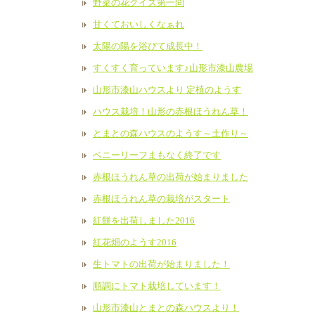
野菜の花クイズ第一問
甘くておいしくなぁれ
太陽の陽を浴びて成長中！
すくすく育っています♪山形市漆山農場
山形市漆山ハウスより 定植のようす
ハウス栽培！山形の赤根ほうれん草！
とまとの森ハウスのようす～土作り～
ベニーリーフまもなく終了です
赤根ほうれん草の出荷が始まりました
赤根ほうれん草の栽培がスタート
紅餅を出荷しました2016
紅花畑のようす2016
生トマトの出荷が始まりました！
順調にトマト栽培しています！
山形市漆山とまとの森ハウスより！