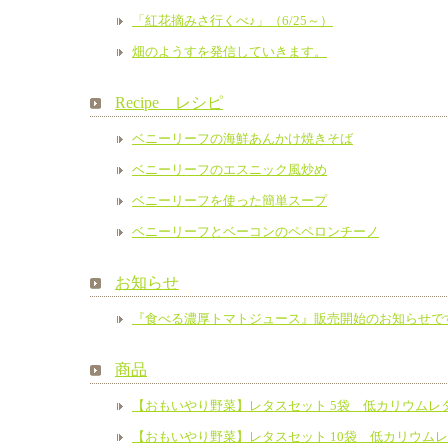
「紅花摘みさ行くべ♪」（6/25～）
畑のようすを発信していきます。
Recipe レシピ
ベニーリーフの海鮮あんかけ焼きそば
ベニーリーフのエスニック風炒め
ベニーリーフを使った簡単スープ
ベニーリーフとベーコンのペペロンチーノ
お知らせ
『食べる濃厚トマトジュース』販売開始のお知らせで
商品
【おもいやり野菜】レタスセット 5袋 低カリウムレ
【おもいやり野菜】レタスセット 10袋 低カリウム