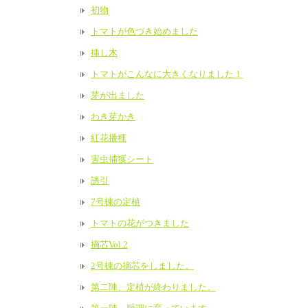
初物
トマトが色づき始めました
挿し木
トマトがこんなに大きくなりました！
芽が出ました
わき芽かき
紅花播種
害虫捕獲シート
誘引
7号棟の定植
トマトの花がつきました
摘芯Vol.2
2号棟の摘芯をしました。
第二陣、定植が終わりました。