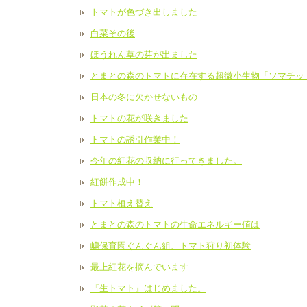
トマトが色づき出しました
白菜その後
ほうれん草の芽が出ました
とまとの森のトマトに存在する超微小生物「ソマチッ
日本の冬に欠かせないもの
トマトの花が咲きました
トマトの誘引作業中！
今年の紅花の収納に行ってきました。
紅餅作成中！
トマト植え替え
とまとの森のトマトの生命エネルギー値は
嶋保育園ぐんぐん組、トマト狩り初体験
最上紅花を摘んでいます
『生トマト』はじめました。