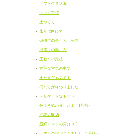
トマト生育状況
トマト定植
土づくり
来年に向けて
研修生の楽しみ その2
研修生の楽しみ
玉ねぎの定植
神聖な空気の中で
まだまだ元気です
稲刈りが終わりました
デリケートなトマト
色づき始めましたよ（1号棟）
紅花の収納
新鮮トマトの見分け方
トマトの実がつきました（1号棟）