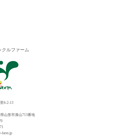
ックルファーム
-2-13
 山形県山形市漆山713番地
70
71
e-farm.jp